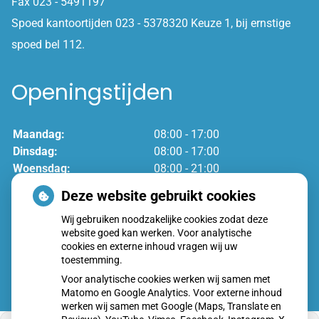
Fax 023 - 5491197
Spoed kantoortijden 023 - 5378320 Keuze 1, bij ernstige
spoed bel 112.
Openingstijden
Maandag:
08:00 - 17:00
Dinsdag:
08:00 - 17:00
Woensdag:
08:00 - 21:00
Donderdag:
08:00 - 17:00
Deze website gebruikt cookies
Vrijdag:
08:00 - 17:00
Wij gebruiken noodzakelijke cookies zodat deze
website goed kan werken. Voor analytische
cookies en externe inhoud vragen wij uw
toestemming.
Voor analytische cookies werken wij samen met
Matomo en Google Analytics. Voor externe inhoud
werken wij samen met Google (Maps, Translate en