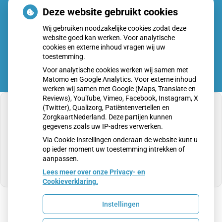
Donderdag:
08:00 - 17:00
Deze website gebruikt cookies
Vrijdag:
08:00 - 17:00
Wij gebruiken noodzakelijke cookies zodat deze
website goed kan werken. Voor analytische
cookies en externe inhoud vragen wij uw
toestemming.
Voor analytische cookies werken wij samen met
Matomo en Google Analytics. Voor externe inhoud
werken wij samen met Google (Maps, Translate en
Reviews), YouTube, Vimeo, Facebook, Instagram, X
(Twitter), Qualizorg, Patiëntenvertellen en
ZorgkaartNederland. Deze partijen kunnen
gegevens zoals uw IP-adres verwerken.
U heeft geen toestemming gegeven voor
Via Cookie-instellingen onderaan de website kunt u
externe inhoud
die nodig is om dit te zien.
op ieder moment uw toestemming intrekken of
aanpassen.
Cookie-instellingen wijzigen
Lees meer over onze Privacy- en
Cookieverklaring.
Instellingen