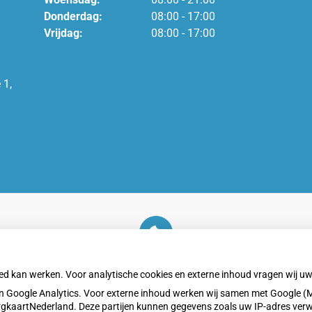
Donderdag:
08:00 - 17:00
Vrijdag:
08:00 - 17:00
 1,
U heeft geen toestemming gegeven voor
externe inhoud
die nodig is om dit te zien.
oed kan werken. Voor analytische cookies en externe inhoud vragen wij 
Cookie-instellingen wijzigen
 Google Analytics. Voor externe inhoud werken wij samen met Google (M
ZorgkaartNederland. Deze partijen kunnen gegevens zoals uw IP-adres ver