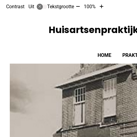
Tekst
Tekst
Contrast
Tekstgrootte
100%
Uit
verkleinen
vergroten
met
met
10%
10%
Huisartsenpraktij
Hoofdmenu
HOME
PRAKT