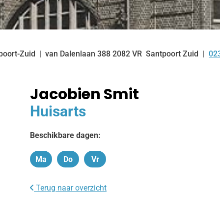
poort-Zuid
van Dalenlaan
388
2082 VR
Santpoort Zuid
02
Te
Jacobien Smit
Huisarts
Beschikbare dagen:
Ma
Do
Vr
Maandag
Donderdag
Vrijdag
Terug naar overzicht