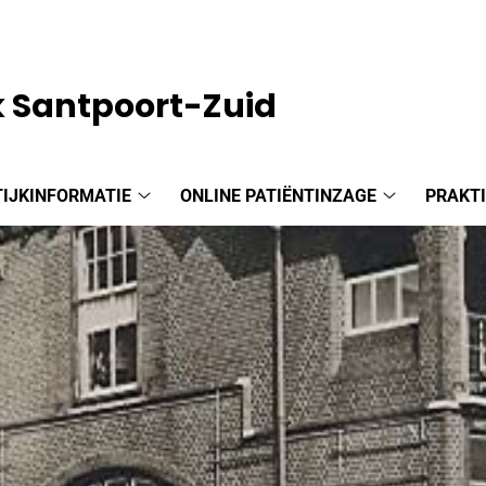
k Santpoort-Zuid
IJKINFORMATIE
ONLINE PATIËNTINZAGE
PRAKT
Praktijkinformatie
Online
submenu
patiëntinzag
submenu