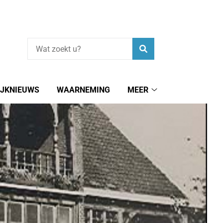
Zoeken
IJKNIEUWS
WAARNEMING
MEER
Meer
e
submenu